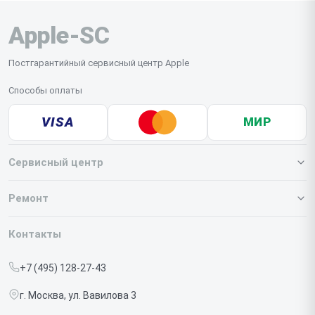
Apple-SC
Постгарантийный сервисный центр Apple
Способы оплаты
VISA
МИР
Сервисный центр
О нашем сервисе
Ремонт
Гарантия
Iphone
Контакты
Прайс-лист
MacBook
+7 (495) 128-27-43
Срочный ремонт
Ipad
г. Москва, ул. Вавилова 3
Доставка и способы оплаты
iMac