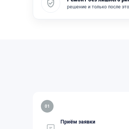
решение и только после эт
01
Приём заявки