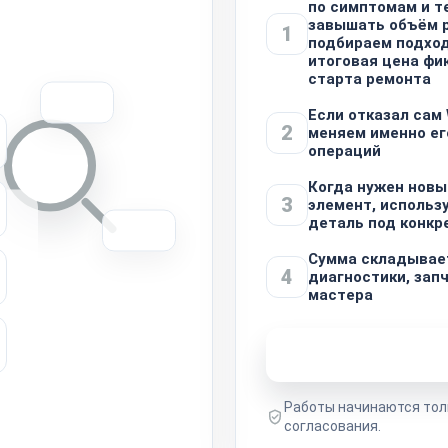
по симптомам и т
завышать объём р
1
подбираем подход
итоговая цена фи
старта ремонта
Если отказал сам 
2
меняем именно ег
операций
Когда нужен нов
3
элемент, исполь
деталь под конкр
Сумма складывае
4
диагностики, зап
мастера
Узнать стоимость 
Работы начинаются тол
согласования.