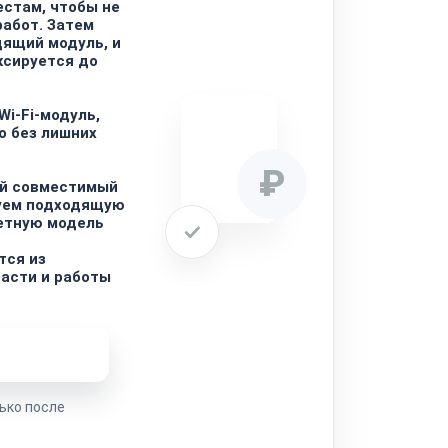
естам, чтобы не
абот. Затем
ящий модуль, и
ксируется до
Wi‑Fi-модуль,
о без лишних
₽
ый совместимый
зуем подходящую
етную модель
тся из
части и работы
ремонта
ько после