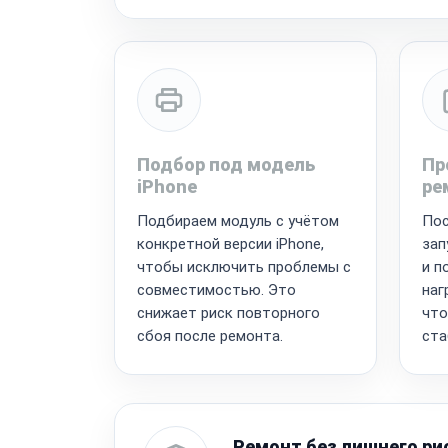
Подбор под модель
Пр
iPhone
ре
Подбираем модуль с учётом
Пос
конкретной версии iPhone,
зап
чтобы исключить проблемы с
и п
совместимостью. Это
наг
снижает риск повторного
что
сбоя после ремонта.
ста
Ремонт без лишнего ри