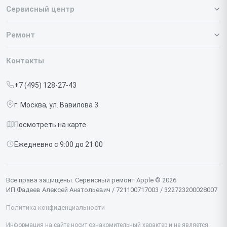
Сервисный центр
О нашем сервисе
Ремонт
Гарантия
Iphone
Контакты
Прайс-лист
MacBook
+7 (495) 128-27-43
Срочный ремонт
Ipad
г. Москва, ул. Вавилова 3
Доставка и способы оплаты
iMac
Посмотреть на карте
Диагностика
Watch
Ежедневно с 9:00 до 21:00
Контакты
AirPods
Mac
Все права защищены. Сервисный ремонт Apple © 2026
ИП Фадеев Алексей Анатольевич / 721100717003 / 322723200028007
Studio Display
Политика конфиденциальности
Vision Pro
Информация на сайте носит ознакомительный характер и не является