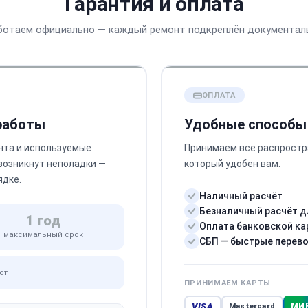
Гарантия и оплата
ботаем официально — каждый ремонт подкреплён документал
ОПЛАТА
 работы
Удобные способы
нта и используемые
Принимаем все распростр
 возникнут неполадки —
который удобен вам.
ядке.
Наличный расчёт
Безналичный расчёт д
1 год
Оплата банковской ка
максимальный срок
СБП — быстрые перев
от
ПРИНИМАЕМ КАРТЫ
VISA
МИ
Mastercard