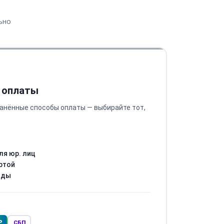
ьно
 оплаты
анённые способы оплаты — выбирайте тот,
ля юр. лиц
ртой
оды
Р
СБП