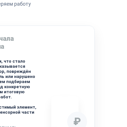
еряем работу
чала
на
, что стало
тказывается
ор, повреждён
ль или нарушено
тем подбираем
од конкретную
м итоговую
работ.
стимый элемент,
сенсорной части
₽