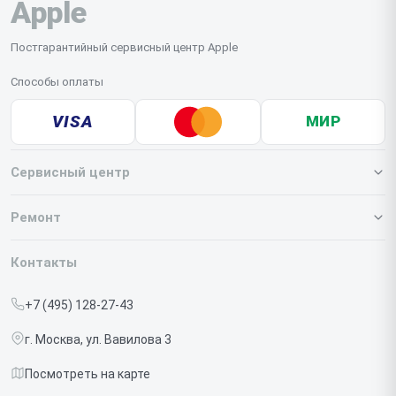
Apple
Постгарантийный сервисный центр Apple
Способы оплаты
VISA
МИР
Сервисный центр
О нашем сервисе
Ремонт
Гарантия
Iphone
Контакты
Прайс-лист
MacBook
+7 (495) 128-27-43
Срочный ремонт
Ipad
г. Москва, ул. Вавилова 3
Доставка и способы оплаты
iMac
Посмотреть на карте
Диагностика
Watch