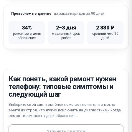
Не работает Wi-Fi / Bluetooth / сотовая связь
из заказ-нарядов за 90 дней
Проверяемые данные
iOS глюки / зависание / петля активации /
блокировка iCloud
34%
2–3 дня
2 880 ₽
ремонтов в день
медианный срок
средний чек, 90
Не работает кнопка питания / громкости /
обращения
работ
дней
беззвучный режим
Неисправна материнская плата (требует
микропайки)
Как понять, какой ремонт нужен
телефону: типовые симптомы и
следующий шаг
Выберите свой симптом: блок помогает понять, что могло
выйти из строя, что нужно исключить на диагностике и когда
ремонт возможен в день обращения.
Уточнить симптом