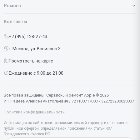
О нашем сервисе
Ремонт
Гарантия
Iphone
Контакты
Прайс-лист
MacBook
+7 (495) 128-27-43
Срочный ремонт
Ipad
г. Москва, ул. Вавилова 3
Доставка и способы оплаты
iMac
Посмотреть на карте
Диагностика
Watch
Ежедневно с 9:00 до 21:00
Контакты
AirPods
Mac
Все права защищены. Сервисный ремонт Apple © 2026
ИП Фадеев Алексей Анатольевич / 721100717003 / 322723200028007
Studio Display
Политика конфиденциальности
Vision Pro
Информация на сайте носит ознакомительный характер и не является
публичной офертой, определяемой положениями статьи 437
Гражданского кодекса РФ.