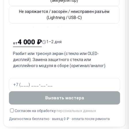
(аккумулятор)
Не заряжается / засорён / неисправен разъём
(Lightning / USB-C)
Не работает Face ID (инфракрасный модуль,
привязан к плате)
4 000 ₽
1–2 дня
от
Не работает Touch ID / кнопка Home (привязана к
плате)
Разбит или треснул экран (стекло или OLED-
дисплей). Замена защитного стекла или
Не работает основная / фронтальная камера
дисплейного модуля в сборе (оригинал/аналог).
Нет звука / не работает разговорный динамик
(слуховой)
Нет громкого звука / не работает громкоговоритель
Вызвать мастера
(speaker)
Собеседник не слышит / не работает микрофон
Согласен на обработку
персональных данных
Диагностика бесплатно · выезд 0 ₽ · оплата после ремонта
Попадание воды / окисление (несмотря на IP-
защиту)