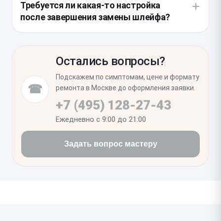
Требуется ли какая-то настройка
внутренних разъемов на наличие следов влаги или
после завершения замены шлейфа?
окисления. Это отличная возможность убедиться
в целостности системной платы и предотвратить
После установки необходимо выполнить тестовый
возможные проблемы с контактами в будущем.
запуск для проверки всех функций конкретного
Остались вопросы?
узла. В ряде случаев может потребоваться
программная перепривязка компонента через
Подскажем по симптомам, цене и формату
системное меню, чтобы сохранить полноценную
☎
ремонта в Москве до оформления заявки.
работоспособность гаджета.
+7 (495) 128-27-43
Ежедневно с 9:00 до 21:00
Задать вопрос мастеру