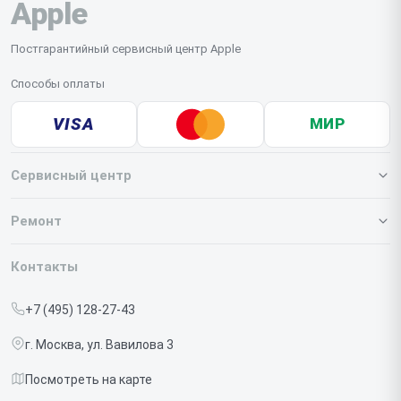
Apple
Постгарантийный сервисный центр Apple
Способы оплаты
VISA
МИР
Сервисный центр
О нашем сервисе
Ремонт
Гарантия
Iphone
Контакты
Прайс-лист
MacBook
+7 (495) 128-27-43
Срочный ремонт
Ipad
г. Москва, ул. Вавилова 3
Доставка и способы оплаты
iMac
Посмотреть на карте
Диагностика
Watch