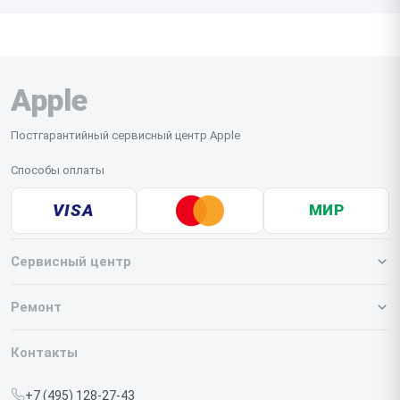
Apple
Постгарантийный сервисный центр Apple
Способы оплаты
VISA
МИР
Сервисный центр
О нашем сервисе
Ремонт
Гарантия
Iphone
Контакты
Прайс-лист
MacBook
+7 (495) 128-27-43