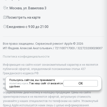
Срочный ремонт
Ipad
г. Москва, ул. Вавилова 3
Доставка и способы оплаты
iMac
Посмотреть на карте
Диагностика
Watch
Ежедневно с 9:00 до 21:00
Контакты
AirPods
Mac
Все права защищены. Сервисный ремонт Apple © 2026
ИП Фадеев Алексей Анатольевич / 721100717003 / 322723200028007
Studio Display
Политика конфиденциальности
Vision Pro
Информация на сайте носит ознакомительный характер и не является
публичной офертой, определяемой положениями статьи 437
Гражданского кодекса РФ.
Мы специализируемся на обслуживании и ремонте техники Apple, но не
Пользуясь сайтом, вы принимаете
ОК
политику куки
. Так наш сайт становится
являемся их официальным представителем. Предоставляем
удобнее
профессиональные услуги после истечения гарантии, а также
осуществляем диагностику и наладку продукции. Цены на сайте
ориентировочные и не являются офертой, актуальную стоимость
узнавайте у наших специалистов по телефонам на сайте. Упомянутый
бренд Apple используется нами лишь с целью информирования.