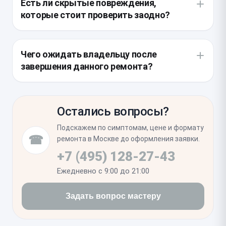
Есть ли скрытые повреждения,
несоблюдения геометрии.
остатков осколков, а затем фиксирует новую
которые стоит проверить заодно?
панель под прессом для обеспечения надежной
адгезии. Особое внимание уделяется чистоте
При сильных ударах часто страдает не только
внутренних компонентов, чтобы пыль не попала в
внешняя панель, но и компоненты камеры,
Чего ожидать владельцу после
корпус.
расположенные под ней. Целесообразно провести
завершения данного ремонта?
проверку линз и фокусировки, так как вибрация от
разрушения стекла иногда негативно сказывается
После установки новой панели устройство
на работе оптической стабилизации.
рекомендуется несколько часов держать в покое
Остались вопросы?
для окончательной полимеризации клея.
Проверьте четкость работы беспроводной
Подскажем по симптомам, цене и формату
зарядки и плотность прилегания всех граней
☎
ремонта в Москве до оформления заявки.
корпуса к рамке, чтобы убедиться в
+7 (495) 128-27-43
восстановлении герметичности.
Ежедневно с 9:00 до 21:00
Задать вопрос мастеру