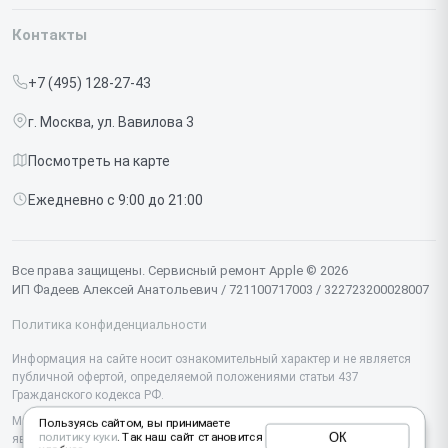
Гарантия
Iphone
Контакты
Прайс-лист
MacBook
+7 (495) 128-27-43
Срочный ремонт
Ipad
г. Москва, ул. Вавилова 3
Доставка и способы оплаты
iMac
Посмотреть на карте
Диагностика
Watch
Ежедневно с 9:00 до 21:00
Контакты
AirPods
Mac
Все права защищены. Сервисный ремонт Apple © 2026
ИП Фадеев Алексей Анатольевич / 721100717003 / 322723200028007
Studio Display
Политика конфиденциальности
Vision Pro
Информация на сайте носит ознакомительный характер и не является
публичной офертой, определяемой положениями статьи 437
Гражданского кодекса РФ.
Мы специализируемся на обслуживании и ремонте техники Apple, но не
Пользуясь сайтом, вы принимаете
ОК
политику куки
. Так наш сайт становится
являемся их официальным представителем. Предоставляем