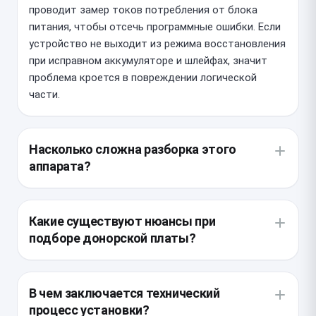
проводит замер токов потребления от блока
питания, чтобы отсечь программные ошибки. Если
устройство не выходит из режима восстановления
при исправном аккумуляторе и шлейфах, значит
проблема кроется в повреждении логической
части.
Насколько сложна разборка этого
аппарата?
Внутренняя компоновка устройства крайне
плотная, а все модули закреплены множеством
Какие существуют нюансы при
прижимных пластин и винтов разного размера.
подборе донорской платы?
Главная сложность заключается в аккуратном
извлечении дисплейного модуля, чтобы не
Для iPhone 13 Pro Max важно использовать
повредить шлейфы Face ID и датчиков. Работа
оригинальную плату с комплектом периферии, так
В чем заключается технический
требует профессионального оборудования для
как процессор жестко привязан к модулю Face ID.
процесс установки?
прогрева проклейки корпуса.