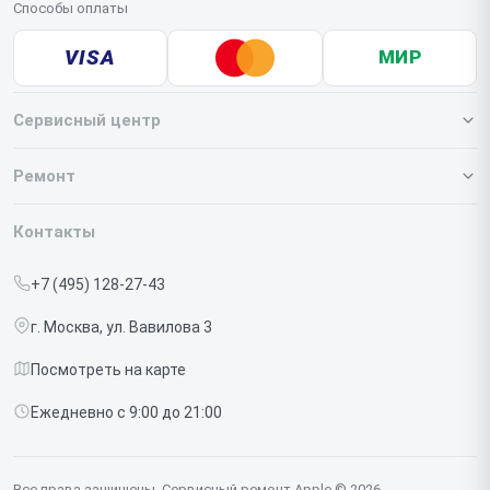
Способы оплаты
VISA
МИР
Сервисный центр
О нашем сервисе
Ремонт
Гарантия
Iphone
Контакты
Прайс-лист
MacBook
+7 (495) 128-27-43
Срочный ремонт
Ipad
г. Москва, ул. Вавилова 3
Доставка и способы оплаты
iMac
Посмотреть на карте
Диагностика
Watch
Ежедневно с 9:00 до 21:00
Контакты
AirPods
Mac
Все права защищены. Сервисный ремонт Apple © 2026