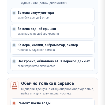
сушки и стендовой диагностики.
Ремонт модуля GPS/GLONASS/Galileo
от 2 000 ₽
Ремонт модуля Face ID (TrueDepth-камера в вырезе-
Ремонт GPS-модуля
Замена аккумулятора
нотче)
от 2 часов
Не уверены, что сломалось? Мастер определит на
если без доп. дефектов
Ремонт Face ID
месте
от 2 часов
от 3 500 ₽
Не уверены, что сломалось? Мастер определит на
Записаться
Замена задней крышки
месте
от 9 000 ₽
если рамка не деформирована
Записаться
Не уверены, что сломалось? Мастер определит на
месте
Камера, кнопки, вибромотор, сканер
Не уверены, что сломалось? Мастер определит на
типовая модульная замена
Записаться
месте
Записаться
Настройка, обновление ПО, перенос данных
если устройство включается
Обычно только в сервисе
Сценарии, где нужно стационарное оборудование,
пайка или длительная диагностика.
Ремонт после воды