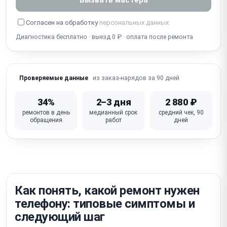
Собеседник не слышит / не работает микрофон
Согласен на обработку
персональных данных
Диагностика бесплатно · выезд 0 ₽ · оплата после ремонта
Попадание воды / окисление (несмотря на IP-
защиту)
Не работает Wi-Fi / Bluetooth / сотовая связь
из заказ-нарядов за 90 дней
Проверяемые данные
iOS глюки / зависание / петля активации /
блокировка iCloud
34%
2–3 дня
2 880 ₽
ремонтов в день
медианный срок
средний чек, 90
Не работает кнопка питания / громкости /
обращения
работ
дней
беззвучный режим
Неисправна материнская плата (требует
микропайки)
Как понять, какой ремонт нужен
телефону: типовые симптомы и
следующий шаг