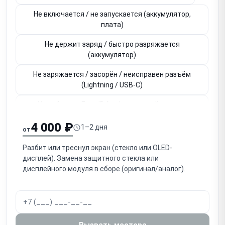
Не включается / не запускается (аккумулятор,
плата)
Не держит заряд / быстро разряжается
(аккумулятор)
Не заряжается / засорён / неисправен разъём
(Lightning / USB-C)
Не работает Face ID (инфракрасный модуль,
привязан к плате)
4 000 ₽
1–2 дня
от
Не работает Touch ID / кнопка Home (привязана к
плате)
Разбит или треснул экран (стекло или OLED-
дисплей). Замена защитного стекла или
Не работает основная / фронтальная камера
дисплейного модуля в сборе (оригинал/аналог).
Нет звука / не работает разговорный динамик
(слуховой)
Нет громкого звука / не работает громкоговоритель
Вызвать мастера
(speaker)