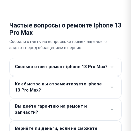
Частые вопросы о ремонте Iphone 13
Pro Max
Собрали ответы на вопросы, которые чаще всего
задают перед обращением в сервис.
Сколько стоит ремонт iphone 13 Pro Max?
Работы от 490 ₽. Стоимость запчастей
Как быстро вы отремонтируете iphone
рассчитывается отдельно, поэтому итоговая цена
13 Pro Max?
зависит от конкретной поломки. Точную сумму мы
называем после бесплатной диагностики, скрытых
Простые работы вроде замены аккумулятора
доплат у нас нет.
Вы даёте гарантию на ремонт и
выполняем в день обращения, часто за один-два
запчасти?
часа. Срок сложного ремонта составляет 2–3 дня.
Мы предоставляем гарантию до 1 года на
Вернёте ли деньги, если не сможете
выполненные работы и установленные детали.