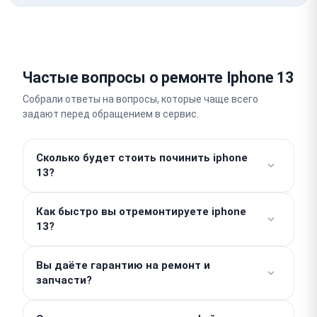
Частые вопросы о ремонте Iphone 13
Собрали ответы на вопросы, которые чаще всего
задают перед обращением в сервис.
Сколько будет стоить починить iphone
13?
Работы от 490 ₽. Стоимость деталей
Как быстро вы отремонтируете iphone
рассчитывается отдельно, поэтому итоговая цена
13?
зависит от конкретной поломки. Точную сумму
назовут мастера после бесплатной диагностики,
Простые услуги вроде замены аккумулятора мы
никаких скрытых доплат у нас нет.
Вы даёте гарантию на ремонт и
выполняем в день обращения за один или два
запчасти?
часа. Сложный платовый ремонт требует больше
времени и занимает 2–3 дня.
Мы предоставляем гарантию до 1 года на