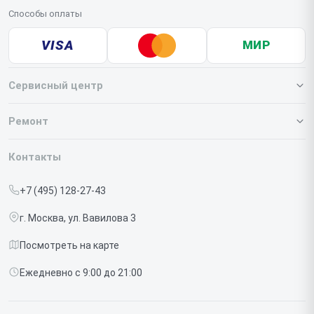
Способы оплаты
VISA
МИР
Сервисный центр
О нашем сервисе
Ремонт
Гарантия
Iphone
Контакты
Прайс-лист
MacBook
+7 (495) 128-27-43
Срочный ремонт
Ipad
г. Москва, ул. Вавилова 3
Доставка и способы оплаты
iMac
Посмотреть на карте
Диагностика
Watch
Ежедневно с 9:00 до 21:00
Контакты
AirPods