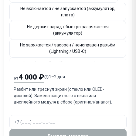
Не включается / не запускается (аккумулятор,
плата)
Не держит заряд / быстро разряжается
(аккумулятор)
Не заряжается / засорён / неисправен разъём
(Lightning / USB-C)
Не работает Face ID (инфракрасный модуль,
привязан к плате)
4 000 ₽
1–2 дня
от
Не работает Touch ID / кнопка Home (привязана к
плате)
Разбит или треснул экран (стекло или OLED-
дисплей). Замена защитного стекла или
Не работает основная / фронтальная камера
дисплейного модуля в сборе (оригинал/аналог).
Нет звука / не работает разговорный динамик
(слуховой)
Нет громкого звука / не работает громкоговоритель
Вызвать мастера
(speaker)