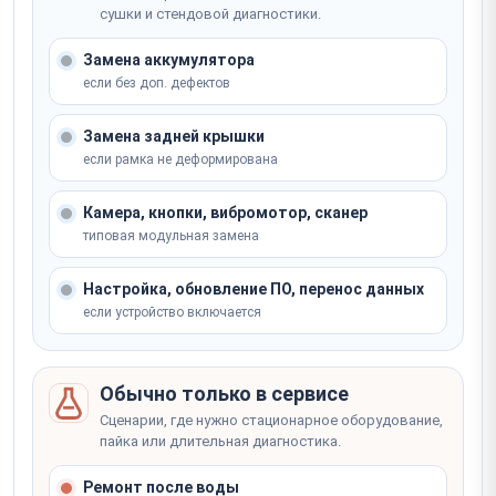
сушки и стендовой диагностики.
Ремонт модуля GPS/GLONASS/Galileo
Не уверены, что сломалось? Мастер определит на
от 2 000 ₽
Ремонт GPS-модуля
Не уверены, что сломалось? Мастер определит на
месте
Замена аккумулятора
месте
от 2 часов
Записаться
если без доп. дефектов
Записаться
от 3 500 ₽
Не уверены, что сломалось? Мастер определит на
Замена задней крышки
месте
если рамка не деформирована
Записаться
Не уверены, что сломалось? Мастер определит на
месте
Камера, кнопки, вибромотор, сканер
типовая модульная замена
Записаться
Настройка, обновление ПО, перенос данных
если устройство включается
Обычно только в сервисе
Сценарии, где нужно стационарное оборудование,
пайка или длительная диагностика.
Ремонт после воды