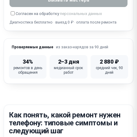
Собеседник не слышит / не работает микрофон
Согласен на обработку
персональных данных
Диагностика бесплатно · выезд 0 ₽ · оплата после ремонта
Попадание воды / окисление (несмотря на IP-
защиту)
Не работает Wi-Fi / Bluetooth / сотовая связь
из заказ-нарядов за 90 дней
Проверяемые данные
iOS глюки / зависание / петля активации /
блокировка iCloud
34%
2–3 дня
2 880 ₽
ремонтов в день
медианный срок
средний чек, 90
Не работает кнопка питания / громкости /
обращения
работ
дней
беззвучный режим
Неисправна материнская плата (требует
микропайки)
Как понять, какой ремонт нужен
телефону: типовые симптомы и
следующий шаг