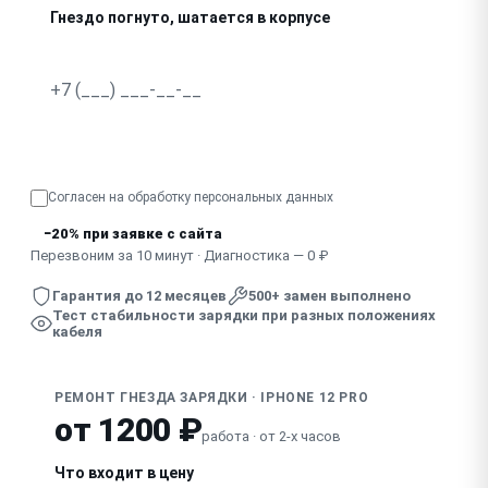
Гнездо погнуто, шатается в корпусе
В гнездо попала жидкость, зарядка нестабильна
Узнать точную стоимость
Согласен на обработку
персональных данных
−20% при заявке с сайта
Перезвоним за 10 минут · Диагностика — 0 ₽
Гарантия до 12 месяцев
500+ замен выполнено
Тест стабильности зарядки при разных положениях
кабеля
РЕМОНТ ГНЕЗДА ЗАРЯДКИ · IPHONE 12 PRO
от 1200 ₽
работа · от 2-х часов
Что входит в цену