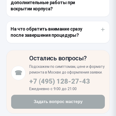
дополнительные работы при
процедуры специалист проверяет целостность
вскрытии корпуса?
пайки и надежность фиксации коннектора, чтобы
предотвратить расшатывание узла в будущем.
Так как при вскрытии нарушается герметичность,
обязательным этапом является восстановление
На что обратить внимание сразу
влагозащитного слоя по периметру дисплея. Также
после завершения процедуры?
полезно проверить состояние нижнего микрофона
и динамика, которые конструктивно связаны с
Проверьте стабильность соединения при
данным узлом и могут забиваться мелким
подключении к компьютеру, чтобы убедиться в
мусором.
Остались вопросы?
нормальной работе передачи данных через
обновленный порт. Оцените плотность прилегания
Подскажем по симптомам, цене и формату
экрана к корпусу и работу нижнего динамика,
☎
ремонта в Москве до оформления заявки.
чтобы исключить дефекты сборки после
+7 (495) 128-27-43
проведенного ремонта.
Ежедневно с 9:00 до 21:00
Задать вопрос мастеру