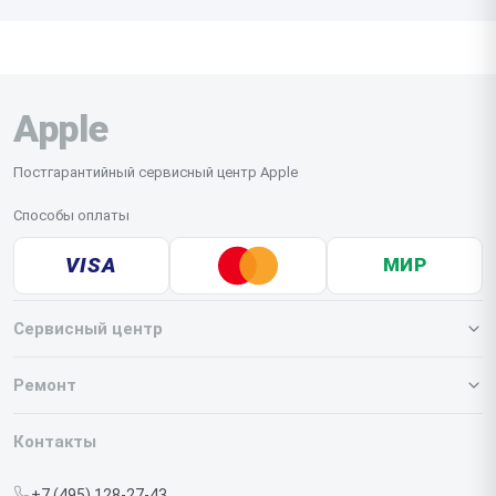
Apple
Постгарантийный сервисный центр Apple
Способы оплаты
VISA
МИР
Сервисный центр
О нашем сервисе
Ремонт
Гарантия
Iphone
Контакты
Прайс-лист
MacBook
+7 (495) 128-27-43