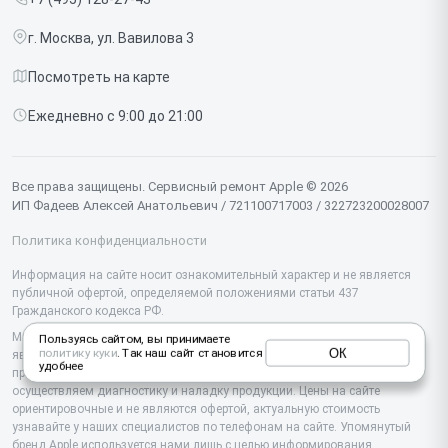
Срочный ремонт
Ipad
г. Москва, ул. Вавилова 3
Доставка и способы оплаты
iMac
Посмотреть на карте
Диагностика
Watch
Ежедневно с 9:00 до 21:00
Контакты
AirPods
Mac
Все права защищены. Сервисный ремонт Apple © 2026
ИП Фадеев Алексей Анатольевич / 721100717003 / 322723200028007
Studio Display
Политика конфиденциальности
Vision Pro
Информация на сайте носит ознакомительный характер и не является
публичной офертой, определяемой положениями статьи 437
Гражданского кодекса РФ.
Мы специализируемся на обслуживании и ремонте техники Apple, но не
Пользуясь сайтом, вы принимаете
ОК
политику куки
. Так наш сайт становится
являемся их официальным представителем. Предоставляем
удобнее
профессиональные услуги после истечения гарантии, а также
осуществляем диагностику и наладку продукции. Цены на сайте
ориентировочные и не являются офертой, актуальную стоимость
узнавайте у наших специалистов по телефонам на сайте. Упомянутый
бренд Apple используется нами лишь с целью информирования.