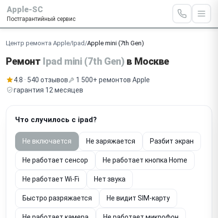
Apple-SC
Постгарантийный сервис
Центр ремонта Apple
/
Ipad
/
Apple mini (7th Gen)
Ремонт
Ipad mini (7th Gen)
в Москве
4.8 · 540 отзывов
1 500+ ремонтов Apple
гарантия 12 месяцев
Что случилось с ipad?
Не включается
Не заряжается
Разбит экран
Не работает сенсор
Не работает кнопка Home
Не работает Wi-Fi
Нет звука
Быстро разряжается
Не видит SIM-карту
Не работает камера
Не работает микрофон