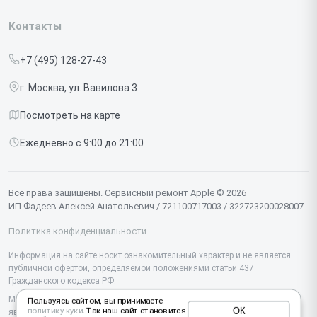
Гарантия
Iphone
Контакты
Прайс-лист
MacBook
+7 (495) 128-27-43
Срочный ремонт
Ipad
г. Москва, ул. Вавилова 3
Доставка и способы оплаты
iMac
Посмотреть на карте
Диагностика
Watch
Ежедневно с 9:00 до 21:00
Контакты
AirPods
Mac
Все права защищены. Сервисный ремонт Apple © 2026
ИП Фадеев Алексей Анатольевич / 721100717003 / 322723200028007
Studio Display
Политика конфиденциальности
Vision Pro
Информация на сайте носит ознакомительный характер и не является
публичной офертой, определяемой положениями статьи 437
Гражданского кодекса РФ.
Мы специализируемся на обслуживании и ремонте техники Apple, но не
Пользуясь сайтом, вы принимаете
ОК
политику куки
. Так наш сайт становится
являемся их официальным представителем. Предоставляем