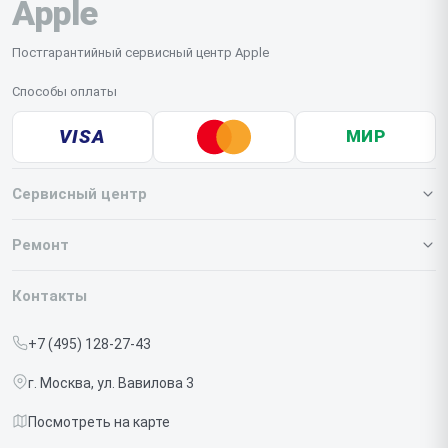
Apple
Постгарантийный сервисный центр Apple
Способы оплаты
VISA
МИР
Сервисный центр
О нашем сервисе
Ремонт
Гарантия
Iphone
Контакты
Прайс-лист
MacBook
+7 (495) 128-27-43
Срочный ремонт
Ipad
г. Москва, ул. Вавилова 3
Доставка и способы оплаты
iMac
Посмотреть на карте
Диагностика
Watch