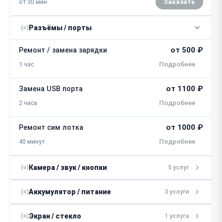
от 30 мин
Заказать
Разъёмы / порты
от 500 ₽
Ремонт / замена зарядки
1 час
от 1100 ₽
Замена USB порта
2 часа
от 1000 ₽
Ремонт сим лотка
40 минут
Камера / звук / кнопки
5 услуг
от 2300 ₽
Ремонт FaceID
Аккумулятор / питание
3 услуги
от 1 часа
от 4500 ₽
Замена контроллера питания
Экран / стекло
1 услуга