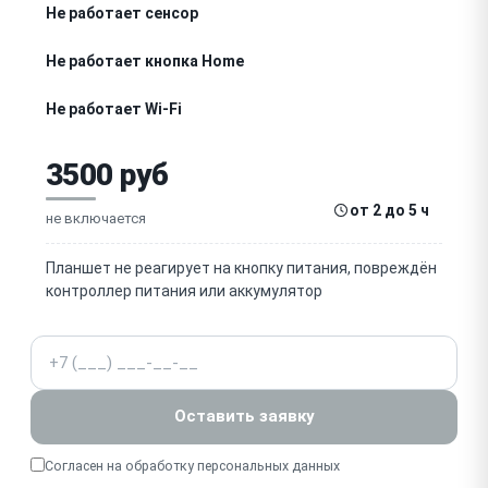
Не работает сенсор
Не работает кнопка Home
Не работает Wi-Fi
Нет звука
3500 руб
Быстро разряжается
от 2 до 5 ч
не включается
Не видит SIM-карту
Планшет не реагирует на кнопку питания, повреждён
контроллер питания или аккумулятор
Не работает камера
Телефон
Не работает микрофон
Перегревается
Оставить заявку
Не включается после обновления
Согласен на обработку
персональных данных