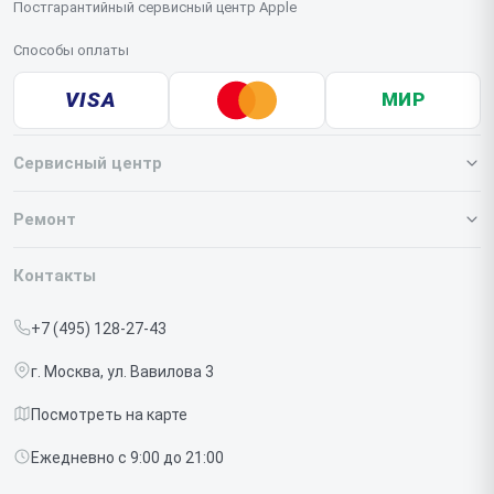
Постгарантийный сервисный центр Apple
Способы оплаты
VISA
МИР
Сервисный центр
О нашем сервисе
Ремонт
Гарантия
Iphone
Контакты
Прайс-лист
MacBook
+7 (495) 128-27-43
Срочный ремонт
Ipad
г. Москва, ул. Вавилова 3
Доставка и способы оплаты
iMac
Посмотреть на карте
Диагностика
Watch
Ежедневно с 9:00 до 21:00
Контакты
AirPods