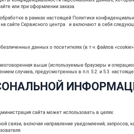
айте или при оформлении заказа.
 обработке в рамках настоящей Политики конфиденциаль
 на cайте Сервисного центра и включают в себя следу
 обезличенных данных о посетителях (в т.ч. файлов «cooki
 неоговоренная выше (используемые браузеры и операцио
нием случаев, предусмотренных в п.п. 5.2. и 5.3. настоя
РСОНАЛЬНОЙ ИНФОРМАЦ
дминистрация сайта может использовать в целях:
тной связи, включая направление уведомлений, запросов, 
зователя.